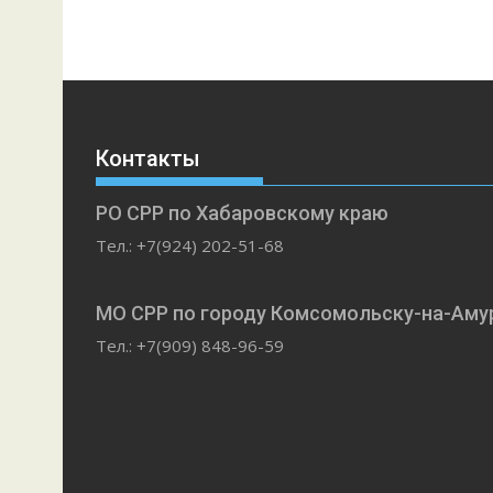
Контакты
РО СРР по Хабаровскому краю
Тел.: +7(924) 202-51-68
МО СРР по городу Комсомольску-на-Аму
Тел.: +7(909) 848-96-59