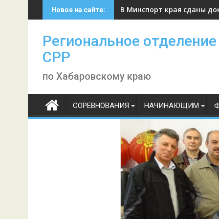
Skip
В Минспорт края сданы до
Новое на сайте:
to
content
Региональное отделение
СРР
по Хабаровскому краю
СОРЕВНОВАНИЯ
НАЧИНАЮЩИМ
Ф