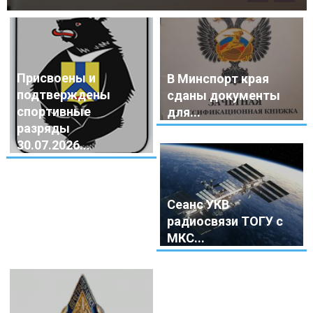
Присвоены и
В Минспорт края
подтверждены
сданы документы
спортивные
для...
разряды
30.07.2026...
Сеанс УКВ
радиосвязи ТОГУ с
МКС...