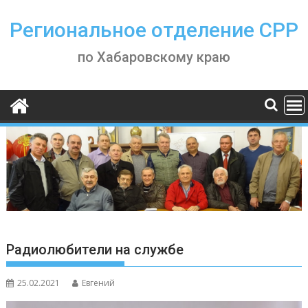
Skip
to
Региональное отделение СРР
content
по Хабаровскому краю
Радиолюбители на службе
25.02.2021
Евгений