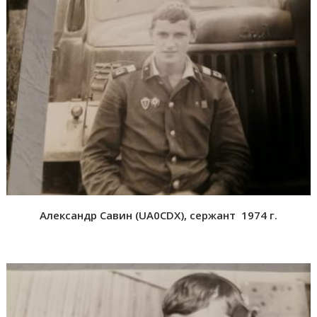
Александр Савин (
UA0CDX), с
ержант 1974 г.