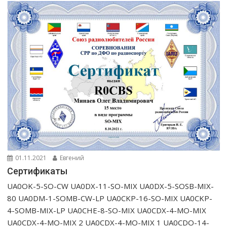
01.11.2021
Евгений
Сертификаты
UA0OK-5-SO-CW UA0DX-11-SO-MIX UA0DX-5-SOSB-MIX-
80 UA0DM-1-SOMB-CW-LP UA0CKP-16-SO-MIX UA0CKP-
4-SOMB-MIX-LP UA0CHE-8-SO-MIX UA0CDX-4-MO-MIX
UA0CDX-4-MO-MIX 2 UA0CDX-4-MO-MIX 1 UA0CDO-14-