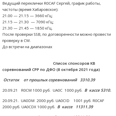
Ведущий переклички R0CAF Сергей, график работы,
частоты (время Хабаровское):
21.00 — 21.15 — 3660 кГц;
21.15 — 21.30 — 7090 кГц;
21.30 — 21.45 — 1850 кГц.
После проверки SSB, по договоренности можно провести
проверку в CW.
До встречи на диапазонах
Список спонсоров КВ
соревнований СРР по ДФО (8 октября 2021 года)
Остаток от прошлых соревнований
3310.39
20.09.21
R
0
CM
1000 руб.
UA
0
C
1000 руб.
В кассе 5310.
20.09.21.
UA
0
DM
2000 руб.
UA
0
CID
1001 руб.
R
0
CAF
2000 руб.
UA
0
CDX
1000 руб.
В кассе
11311.39