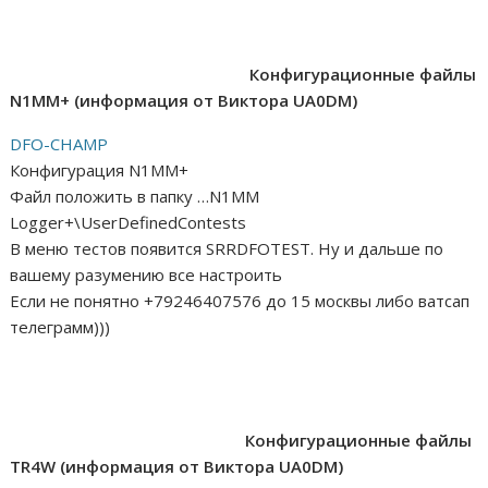
Конфигурационные файлы
N1MM+ (информация от Виктора UA0DM)
DFO-CHAMP
Конфигурация N1MM+
Файл положить в папку …N1MM
Logger+\UserDefinedContests
В меню тестов появится SRRDFOTEST. Ну и дальше по
вашему разумению все настроить
Если не понятно +79246407576 до 15 москвы либо ватсап
телеграмм)))
Конфигурационные файлы
TR4W (информация от Виктора UA0DM)