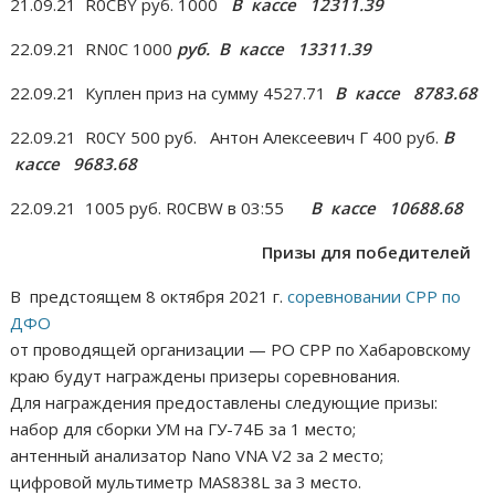
21.09.21
R
0
CBY
руб. 1000
В кассе
12311.39
22.09.21
RN
0
C
1000
руб. В кассе
13311.39
22.09.21 Куплен приз на сумму 4527.71
В кассе
8783.68
22.09.21
R
0
CY
500 руб. Антон Алексеевич Г 400 руб.
В
кассе
9683.68
22.09.21 1005 руб. R0CBW в 03:55
В кассе
10688.68
Призы для победителей
В предстоящем 8 октября 2021 г.
соревновании СРР по
ДФО
от проводящей организации — РО СРР по Хабаровскому
краю будут награждены призеры соревнования.
Для награждения предоставлены следующие призы:
набор для сборки УМ на ГУ-74Б за 1 место;
антенный анализатор Nano VNA V2 за 2 место;
цифровой мультиметр MAS838L за 3 место.