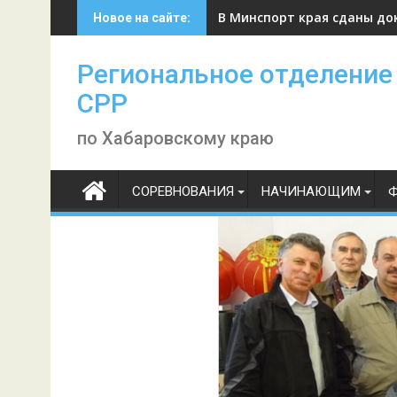
Skip
В Минспорт края сданы до
Новое на сайте:
to
content
Региональное отделение
СРР
по Хабаровскому краю
СОРЕВНОВАНИЯ
НАЧИНАЮЩИМ
Ф