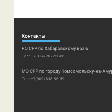
Контакты
РО СРР по Хабаровскому краю
Тел.: +7(924) 202-51-68
МО СРР по городу Комсомольску-на-Аму
Тел.: +7(909) 848-96-59