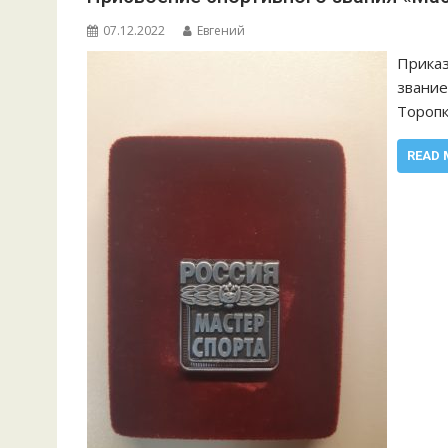
07.12.2022
Евгений
Приказ
звание
Торопк
READ 