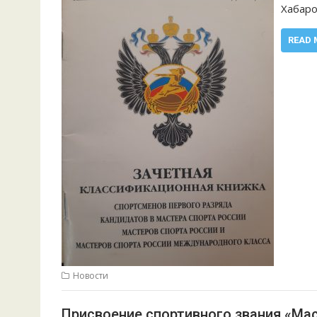
Хабаро
READ 
Новости
Присвоение спортивного звания «Маст