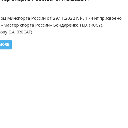
ом Минспорта России от 29.11.2022 г. № 174 нг присвоено
 «Мастер спорта России» Бондаренко П.В. (R0CY),
ову С.А. (R0CAF)
MORE