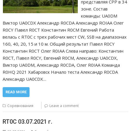
представляя СРР в 34
зоне. Состав
команды: UA0DM
Виктор UA0CDX Александр R0CDA Александр ROIAA Олег
R0CY Павел R0CT Константин R0CM Евгений Работа
велась с RT0C с трех рабочих мест CW, SSB на диапазонах
160, 40, 20, 15 и 10 м. Общий результат Павел R0CY
Константин R0CT Олег R0IAA Слева направо: Константин
R0CT, Павел R0CY, Евгений R0CM, Александр UA0CDX,
Виктор UA0DM, Александр R0CDA, Олег R0IAA Команда
R0HQ 2021 Хабаровск Начало теста Александр R0CDA
Александр UA0CDX…
READ MORE
Соревнования
Leave a comment
RT0C 03.07.2021 г.