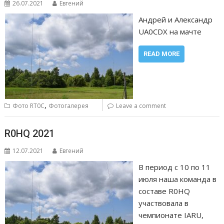
26.07.2021
Евгений
Андрей и Александр
UA0CDX на мачте
READ MORE
,
Фото RT0C
Фотогалерея
Leave a comment
R0HQ 2021
12.07.2021
Евгений
В период с 10 по 11
июля наша команда в
составе R0HQ
участвовала в
чемпионате IARU,