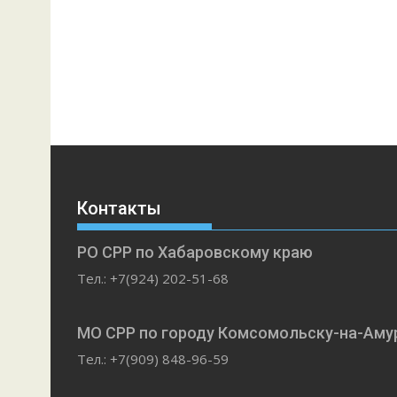
Контакты
РО СРР по Хабаровскому краю
Тел.: +7(924) 202-51-68
МО СРР по городу Комсомольску-на-Аму
Тел.: +7(909) 848-96-59