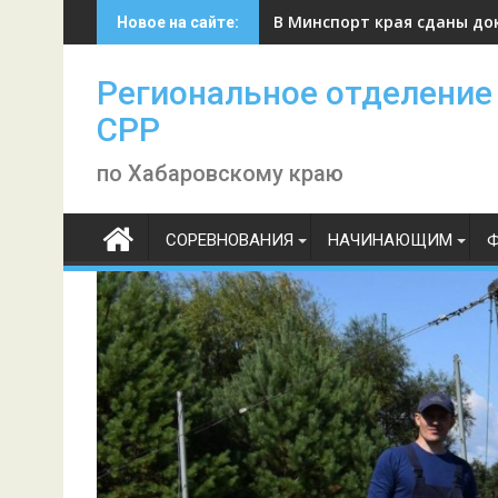
Skip
В Минспорт края сданы до
Новое на сайте:
to
content
Региональное отделение
СРР
по Хабаровскому краю
СОРЕВНОВАНИЯ
НАЧИНАЮЩИМ
Ф