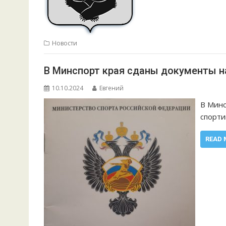
Новости
В Минспорт края сданы документы н
10.10.2024
Евгений
В Минс
спорти
READ 