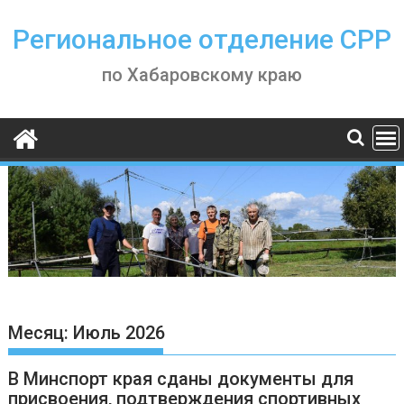
Skip
to
Региональное отделение СРР
content
по Хабаровскому краю
Месяц:
Июль 2026
В Минспорт края сданы документы для
присвоения, подтверждения спортивных