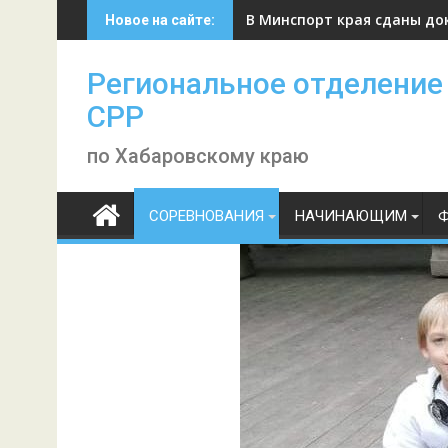
Skip
В Минспорт края сданы до
Новое на сайте:
to
content
Региональное отделение
СРР
по Хабаровскому краю
СОРЕВНОВАНИЯ
НАЧИНАЮЩИМ
Ф