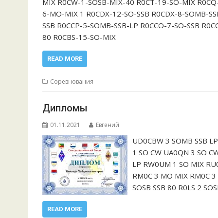
MIX R0CW-1-SOSB-MIX-40 R0CT-19-SO-MIX R0CQ
6-MO-MIX 1 R0CDX-12-SO-SSB R0CDX-8-SOMB-SS
SSB R0CCP-5-SOMB-SSB-LP R0CCO-7-SO-SSB R0C
80 R0CBS-15-SO-MIX
READ MORE
Соревнования
Дипломы
01.11.2021
Евгений
UD0CBW 3 SOMB SSB LP
1 SO CW UA0QN 3 SO C
LP RW0UM 1 SO MIX RU0
RM0C 3 MO MIX RM0C 3 
SOSB SSB 80 R0LS 2 SOS
READ MORE