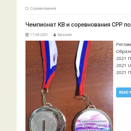
Соревнования
Чемпионат КВ и соревнования СРР п
17.09.2021
Евгений
Реглам
Образе
2021 
2021 U
20
READ 