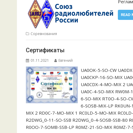
Реглам
READ 
Соревнования
Сертификаты
01.11.2021
Евгений
UA0OK-5-SO-CW UA0DX
UA0CKP-16-SO-MIX UA0
UA0CDX-4-MO-MIX 2 UA
UA0C-4-SO-MIX RW0M-1
6-SO-MIX RT0O-4-SO-CW
6-SOSB-MIX-LP RK0UN-
MIX 2 RD0C-7-MO-MIX 1 RC0LD-5-MO-MIX RC0LD
R2DWG_0-11-SO-SSB R2DWG_0-4-SOSB-SSB-80 R
R0OO-7-SOMB-SSB-LP R0MZ-21-SO-MIX R0MZ-7-S