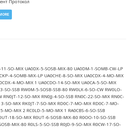
ент Протокол
MORE
-11-SO-MIX UA0DX-5-SOSB-MIX-80 UA0DM-1-SOMB-CW-LP
CKP-4-SOMB-MIX-LP UA0CHE-8-SO-MIX UA0CDX-4-MO-MIX
0CDX-4-MO-MIX 1 UA0CDO-14-SO-MIX UA0CA-5-SO-MIX
3-SO-SSB RW0M-5-SOSB-SSB-80 RW0LX-6-SO-CW RW0LO-
 RN0JT-12-SO-MIX RN0JJ-4-SO-SSB RN0C-22-SO-MIX RN0C-
13-SO-MIX RK0JT-7-SO-MIX RD0C-7-MO-MIX RD0C-7-MO-
-5-MO-MIX 2 RC0LD-5-MO-MIX 1 RA0CBS-6-SO-SSB
0UT-18-SO-MIX R0UT-6-SOSB-MIX-80 R0OO-10-SO-SSB
OSB-MIX-80 R0LS-5-SO-SSB R0JD-9-SO-MIX R0CW-17-SO-