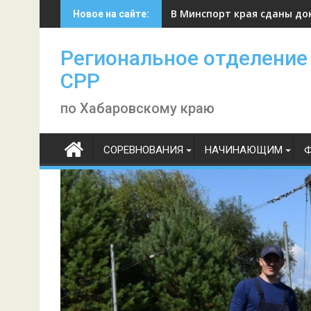
Skip
В Минспорт края сданы до
Новое на сайте:
to
content
Региональное отделение
СРР
по Хабаровскому краю
СОРЕВНОВАНИЯ
НАЧИНАЮЩИМ
Ф