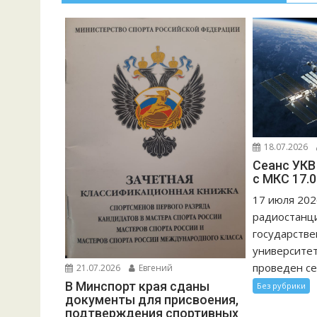
18.07.2026
Сеанс УКВ
с МКС 17.0
17 июля 2026
радиостанц
государстве
университет
проведен сеа
21.07.2026
Евгений
В Минспорт края сданы
Без рубрики
документы для присвоения,
подтверждения спортивных