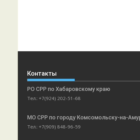
Контакты
РО СРР по Хабаровскому краю
Тел.: +7(924) 202-51-68
МО СРР по городу Комсомольску-на-Аму
Тел.: +7(909) 848-96-59