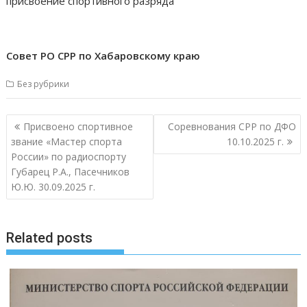
присвоение спортивного разряда
Совет РО СРР по Хабаровскому краю
Без рубрики
Навигация
Присвоено спортивное
Соревнования СРР по ДФО
по
звание «Мастер спорта
10.10.2025 г.
записям
России» по радиоспорту
Губарец Р.А., Пасечников
Ю.Ю. 30.09.2025 г.
Related posts