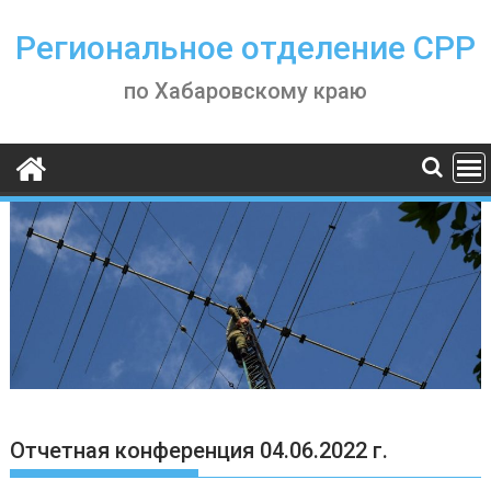
Skip
to
Региональное отделение СРР
content
по Хабаровскому краю
Отчетная конференция 04.06.2022 г.