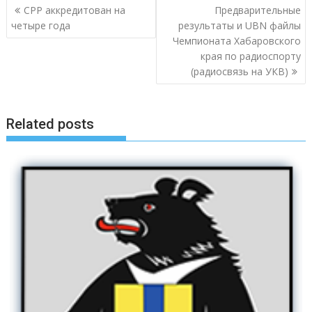
Навигация
СРР аккредитован на
Предварительные
по
четыре года
результаты и UBN файлы
записям
Чемпионата Хабаровского
края по радиоспорту
(радиосвязь на УКВ)
Related posts