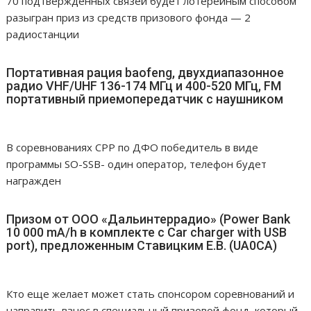
70 подтвержденных связей будет лотерейным способом
разыгран приз из средств призового фонда — 2
радиостанции
Портативная рация baofeng, двухдиапазонное
радио VHF/UHF 136-174 МГц и 400-520 МГц, FM
портативный приемопередатчик с наушником
В соревнованиях СРР по ДФО победитель в виде
программы SO-SSB- один оператор, телефон будет
награжден
Призом от ООО «Дальинтеррадио» (Power Bank
10 000 mA/h в комплекте с Car charger with USB
port), предложенным Ставицким Е.В. (UA0CA)
Кто еще желает может стать спонсором соревнований и
направить взнос в специальный призовой фонд, который