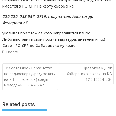
имеется в РО СРР на карту сбербанка
220 220 033 957 2719, получатель Александр
Федорович С.
указывая при этом от кого направляется взнос.
Либо выставить свой приз (аппаратура, антенны и пр.)
Совет РО СРР по Хабаровскому краю
Новости
Навигация
Состоялось Первенство
Протокол Кубок
по
по радиоспорту (радиосвязь
Хабаровского края на КВ
записям
на КВ — телефон) среди
12.04.2024 г.
молодежи 06.04.2024 г.
Related posts