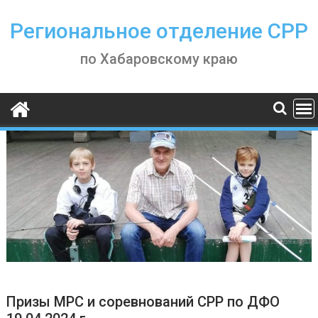
Skip
to
Региональное отделение СРР
content
по Хабаровскому краю
Призы МРС и соревнований СРР по ДФО