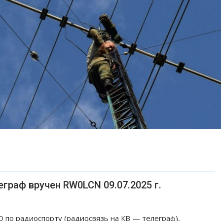
граф вручен RW0LCN 09.07.2025 г.
 по радиоспорту (радиосвязь на КВ — телеграф),