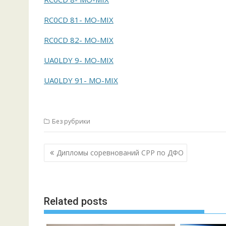
RC0CD 81- MO-MIX
RC0CD 82- MO-MIX
UA0LDY 9- MO-MIX
UA0LDY 91- MO-MIX
Без рубрики
Навигация
Дипломы соревнований СРР по ДФО
по
записям
Related posts