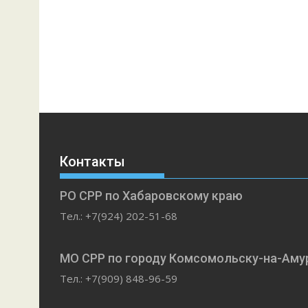
Контакты
РО СРР по Хабаровскому краю
Тел.: +7(924) 202-51-68
МО СРР по городу Комсомольску-на-Аму
Тел.: +7(909) 848-96-59