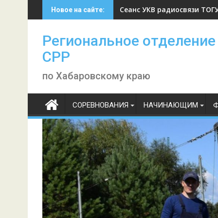
Skip
Сеанс УКВ радиосвязи ТОГУ 
Новое на сайте:
to
content
Региональное отделение
СРР
по Хабаровскому краю
СОРЕВНОВАНИЯ
НАЧИНАЮЩИМ
Ф