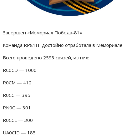
Завершён «Мемориал Победа-81»
Команда RP81H достойно отработала в Мемориале
Всего проведено 2593 связей, из них:
RC0CD — 1000
R0CM — 412
R0CC — 395
RN0C — 301
R0CCL — 300
UA0CID — 185