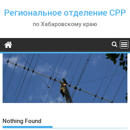
Skip
to
Региональное отделение СРР
content
по Хабаровскому краю
Nothing Found