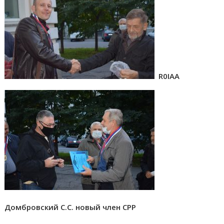
R0IAA
Домбровский С.С. новый член СРР