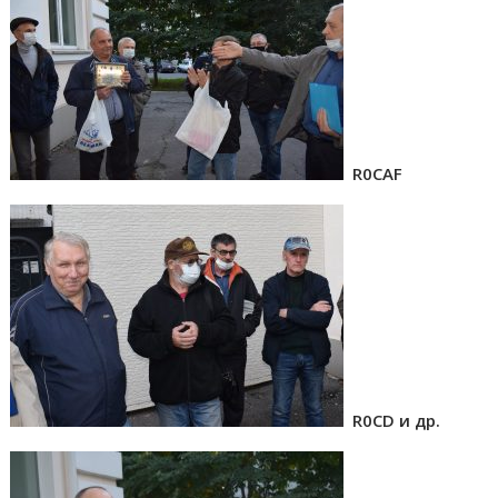
R0CAF
R0CD и др.