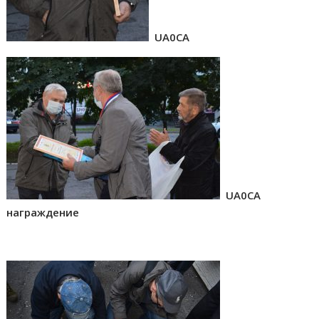
UA0CA
UA0CA
награждение