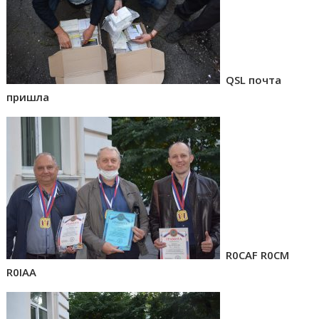
QSL почта
пришла
R0CAF R0CM
R0IAA