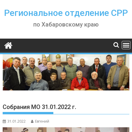
Skip
to
Региональное отделение СРР
content
по Хабаровскому краю
Собрания МО 31.01.2022 г.
31.01.2022
Евгений