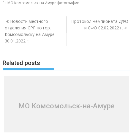
МО Комсомольск-на-Амуре фотографии
Навигация
Новости местного
Протокол Чемпионата ДФО
по
отделения СРР по гор.
и СФО 02.02.2022 г.
записям
Комсомольску-на-Амуре
30.01.2022 г.
Related posts
МО Комсомольск-на-Амуре