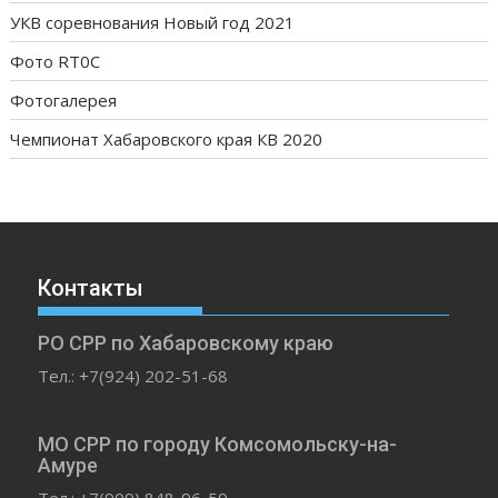
УКВ соревнования Новый год 2021
Фото RT0C
Фотогалерея
Чемпионат Хабаровского края КВ 2020
Контакты
РО СРР по Хабаровскому краю
Тел.: +7(924) 202-51-68
МО СРР по городу Комсомольску-на-
Амуре
Тел.: +7(909) 848-96-59