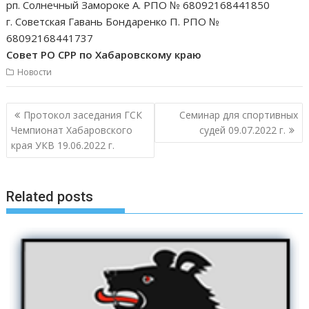
рп. Солнечный Замороке А. РПО № 68092168441850
г. Советская Гавань Бондаренко П. РПО №
68092168441737
Совет РО СРР по Хабаровскому краю
Новости
Навигация
Протокол заседания ГСК
Семинар для спортивных
по
Чемпионат Хабаровского
судей 09.07.2022 г.
записям
края УКВ 19.06.2022 г.
Related posts