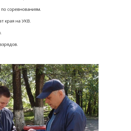
 по соревнованиям.
т края на УКВ.
.
азрядов.