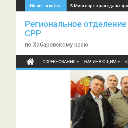
Skip
В Минспорт края сданы до
Новое на сайте:
to
content
Региональное отделение
СРР
по Хабаровскому краю
СОРЕВНОВАНИЯ
НАЧИНАЮЩИМ
Ф