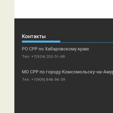
Контакты
РО СРР по Хабаровскому краю
Тел.: +7(924) 202-51-68
МО СРР по городу Комсомольску-на-Аму
Тел.: +7(909) 848-96-59