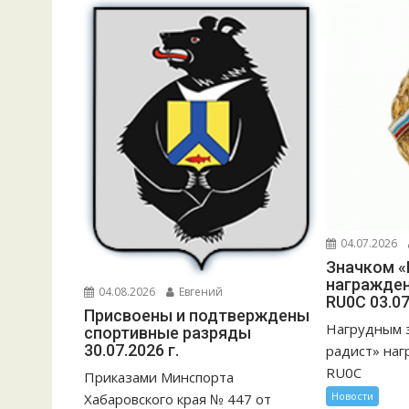
04.07.2026
Значком «
награжден
04.08.2026
Евгений
RU0C 03.07
Присвоены и подтверждены
Нагрудным 
спортивные разряды
30.07.2026 г.
радист» наг
RU0C
Приказами Минспорта
Новости
Хабаровского края № 447 от