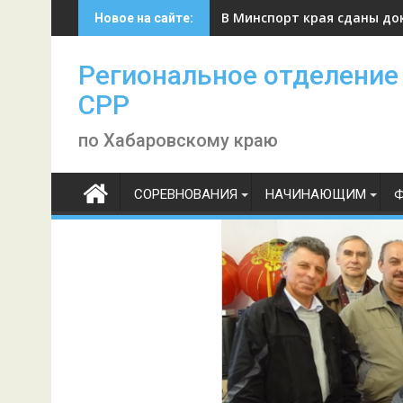
Skip
В Минспорт края сданы до
Новое на сайте:
to
content
Региональное отделение
СРР
по Хабаровскому краю
СОРЕВНОВАНИЯ
НАЧИНАЮЩИМ
Ф