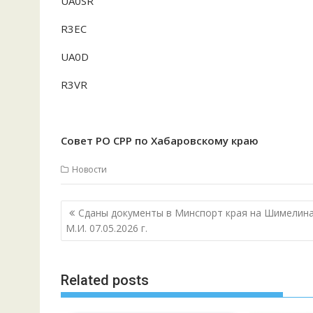
UA0SR
R3EC
UA0D
R3VR
Совет РО СРР по Хабаровскому краю
Новости
Навигация
Сданы документы в Минспорт края на Шимелин
по
М.И. 07.05.2026 г.
записям
Related posts