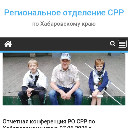
Skip
to
Региональное отделение СРР
content
по Хабаровскому краю
Отчетная конференция РО СРР по