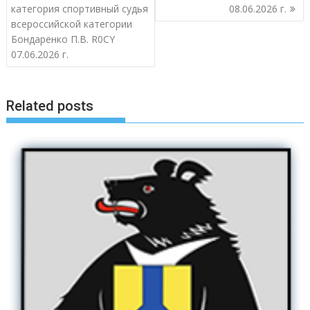
записям
категория спортивный судья
08.06.2026 г.
всероссийской категории
Бондаренко П.В. R0CY
07.06.2026 г.
Related posts