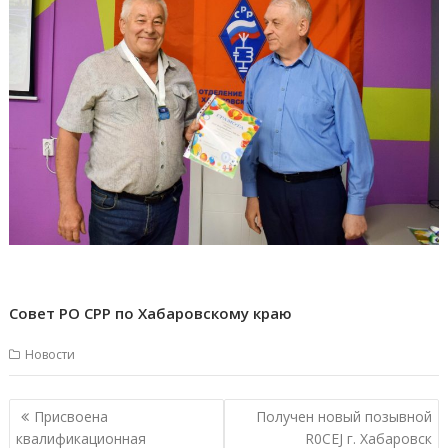
Совет РО СРР по Хабаровскому краю
Новости
Навигация
Присвоена
Получен новый позывной
по
квалификационная
R0CEJ г. Хабаровск