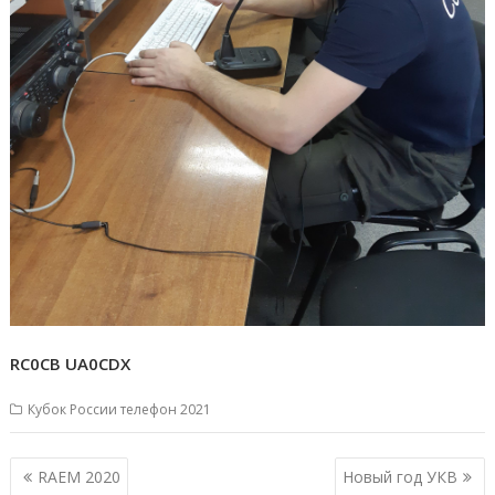
RC0CB UA0CDX
Кубок России телефон 2021
Навигация
RAEM 2020
Новый год УКВ